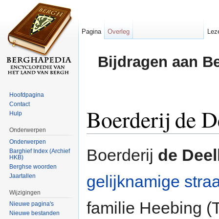
Pagina
Overleg
Lez
Bijdragen aan B
Hoofdpagina
Contact
Boerderij de D
Hulp
Onderwerpen
Ga naar:
navigatie
,
zoeken
Onderwerpen
Boerderij
de Deel
Barghief Index (Archief
HKB)
Berghse woorden
gelijknamige straa
Jaartallen
Wijzigingen
familie Heebing (
Nieuwe pagina's
Nieuwe bestanden