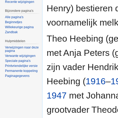
Recente wijzigingen
Henry) bestieren 
Bijzondere pagina's
Alle pagina's
voornamelijk mel
Beginnetjes
Willekeurige pagina
Zandbak
Theo Heebing (ge
Hulpmiddelen
Verwijzingen naar deze
met Anja Peters (
pagina
Verwante wijzigingen
Speciale pagina's
zijn vader Hendri
Printvriendelijke versie
Permanente koppeling
Paginagegevens
Heebing (
1916
–
1
1947
met Johanna
grootvader Theod