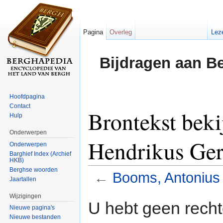
Pagina
Overleg
Lez
Bijdragen aan B
Hoofdpagina
Contact
Brontekst bek
Hulp
Onderwerpen
Hendrikus Ger
Onderwerpen
Barghief Index (Archief
HKB)
Berghse woorden
←
Booms, Antonius
Jaartallen
Ga naar:
navigatie
,
zoeken
Wijzigingen
U hebt geen rech
Nieuwe pagina's
Nieuwe bestanden