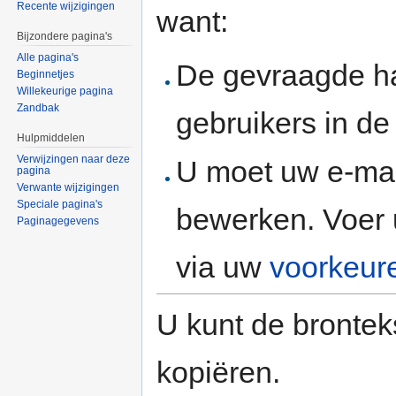
Recente wijzigingen
want:
Bijzondere pagina's
Alle pagina's
De gevraagde h
Beginnetjes
Willekeurige pagina
Zandbak
gebruikers in d
Hulpmiddelen
Verwijzingen naar deze
U moet uw e-mai
pagina
Verwante wijzigingen
Speciale pagina's
bewerken. Voer 
Paginagegevens
via uw
voorkeur
U kunt de brontek
kopiëren.