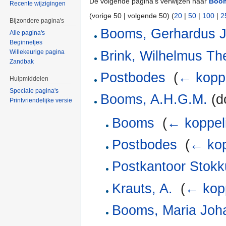
De volgende pagina's verwijzen naar
Boom
Recente wijzigingen
(vorige 50 | volgende 50) (
20
|
50
|
100
|
2
Bijzondere pagina's
Booms, Gerhardus 
Alle pagina's
Beginnetjes
Brink, Wilhelmus Th
Willekeurige pagina
Zandbak
Postbodes
‎
(
← kopp
Hulpmiddelen
Speciale pagina's
Booms, A.H.G.M.
(d
Printvriendelijke versie
Booms
‎
(
← koppel
Postbodes
‎
(
← kop
Postkantoor Stok
Krauts, A.
‎
(
← kop
Booms, Maria Joh