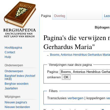
Pagina
Overleg
Lez
Bijdragen
Pagina's die verwijzen
Gerhardus Maria"
Hoofdpagina
Contact
←
Booms, Antonius Hendrikus Gerhardus Mari
Hulp
Ga naar:
navigatie
,
zoeken
Verwijzingen naar deze pagina
Onderwerpen
Onderwerpen
Pagina:
Barghief Index (Archief
omkeren
HKB)
Berghse woorden
Jaartallen
Filters
Wijzigingen
Transclusies
verbergen
| koppelingen
ve
Nieuwe pagina's
Nieuwe bestanden