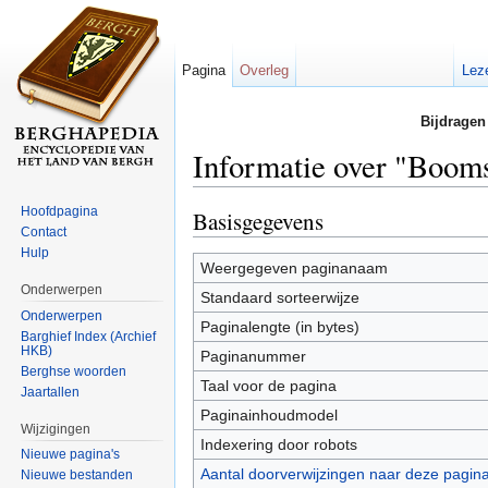
Pagina
Overleg
Lez
Bijdragen
Informatie over "Boom
Ga naar:
navigatie
,
zoeken
Hoofdpagina
Basisgegevens
Contact
Hulp
Weergegeven paginanaam
Onderwerpen
Standaard sorteerwijze
Onderwerpen
Paginalengte (in bytes)
Barghief Index (Archief
HKB)
Paginanummer
Berghse woorden
Taal voor de pagina
Jaartallen
Paginainhoudmodel
Wijzigingen
Indexering door robots
Nieuwe pagina's
Aantal doorverwijzingen naar deze pagin
Nieuwe bestanden