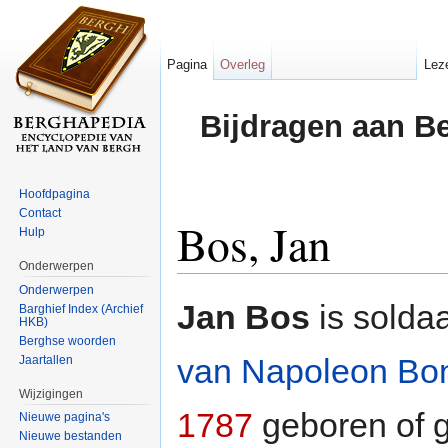
Pagina
Overleg
Lez
Bijdragen aan B
Hoofdpagina
Contact
Bos, Jan
Hulp
Onderwerpen
Ga naar:
navigatie
,
zoeken
Onderwerpen
Jan Bos
is solda
Barghief Index (Archief
HKB)
Berghse woorden
van Napoleon Bo
Jaartallen
Wijzigingen
1787
geboren of 
Nieuwe pagina's
Nieuwe bestanden