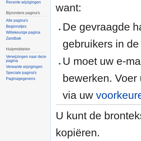
Recente wijzigingen
want:
Bijzondere pagina's
Alle pagina's
De gevraagde h
Beginnetjes
Willekeurige pagina
Zandbak
gebruikers in d
Hulpmiddelen
Verwijzingen naar deze
U moet uw e-mai
pagina
Verwante wijzigingen
Speciale pagina's
bewerken. Voer 
Paginagegevens
via uw
voorkeur
U kunt de brontek
kopiëren.