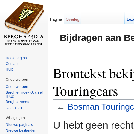
Pagina
Overleg
Lez
Bijdragen aan B
Hoofdpagina
Contact
Brontekst bek
Hulp
Onderwerpen
Touringcars
Onderwerpen
Barghief Index (Archief
HKB)
Berghse woorden
←
Bosman Touringc
Jaartallen
Ga naar:
navigatie
,
zoeken
Wijzigingen
U hebt geen rech
Nieuwe pagina's
Nieuwe bestanden