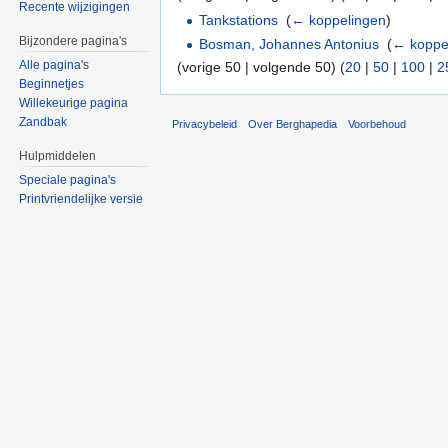
Recente wijzigingen
Tankstations
‎
(
← koppelingen
)
Bijzondere pagina's
Bosman, Johannes Antonius
‎
(
← koppe
Alle pagina's
(vorige 50 | volgende 50) (
20
|
50
|
100
|
2
Beginnetjes
Willekeurige pagina
Zandbak
Privacybeleid
Over Berghapedia
Voorbehoud
Hulpmiddelen
Speciale pagina's
Printvriendelijke versie