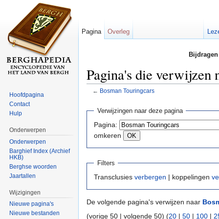
Pagina
Overleg
Lez
Bijdragen
Pagina's die verwijzen
←
Bosman Touringcars
Hoofdpagina
Ga naar:
navigatie
,
zoeken
Contact
Verwijzingen naar deze pagina
Hulp
Pagina:
Onderwerpen
omkeren
Onderwerpen
Barghief Index (Archief
HKB)
Filters
Berghse woorden
Jaartallen
Transclusies
verbergen
| koppelingen
ve
Wijzigingen
De volgende pagina's verwijzen naar
Bosm
Nieuwe pagina's
Nieuwe bestanden
(vorige 50 | volgende 50) (
20
|
50
|
100
|
2