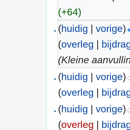
(+64)
(
huidig
|
vorige
)
(
overleg
|
bijdra
(Kleine aanvulli
(
huidig
|
vorige
)
(
overleg
|
bijdra
(
huidig
|
vorige
)
(
overleg
|
bijdra