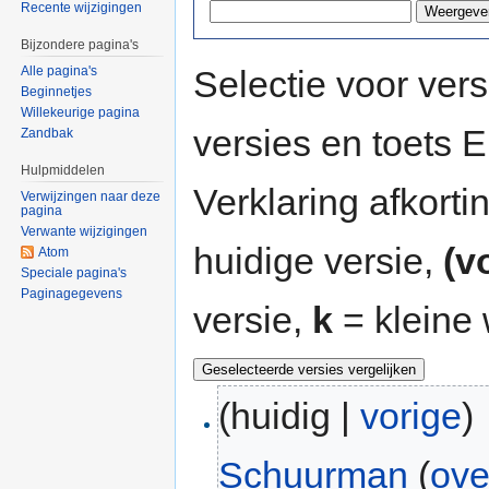
Recente wijzigingen
Bijzondere pagina's
Selectie voor vers
Alle pagina's
Beginnetjes
Willekeurige pagina
versies en toets
Zandbak
Hulpmiddelen
Verklaring afkort
Verwijzingen naar deze
pagina
Verwante wijzigingen
huidige versie,
(v
Atom
Speciale pagina's
Paginagegevens
versie,
k
= kleine 
(huidig |
vorige
)
Schuurman
(
ove