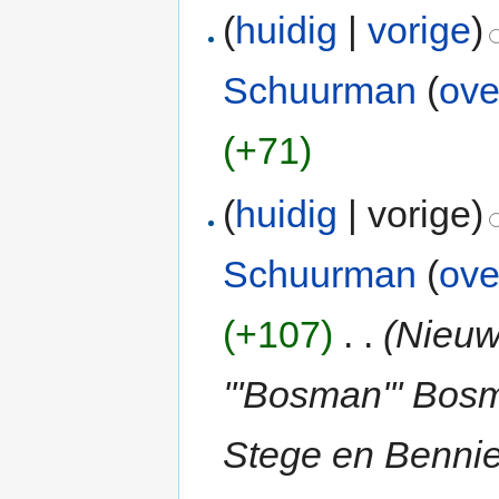
(
huidig
|
vorige
)
Schuurman
(
ove
(+71)
(
huidig
| vorige)
Schuurman
(
ove
(+107)
‎
. .
(Nieuw
'''Bosman''' Bo
Stege en Bennie