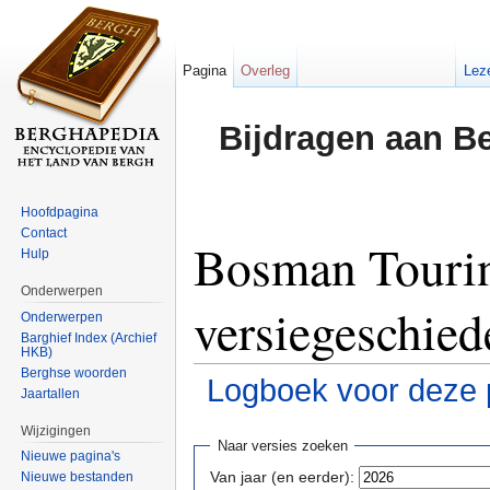
Pagina
Overleg
Lez
Bijdragen aan B
Hoofdpagina
Contact
Bosman Tourin
Hulp
Onderwerpen
versiegeschied
Onderwerpen
Barghief Index (Archief
HKB)
Berghse woorden
Logboek voor deze 
Jaartallen
Ga naar:
navigatie
,
zoeken
Wijzigingen
Naar versies zoeken
Nieuwe pagina's
Van jaar (en eerder):
Nieuwe bestanden