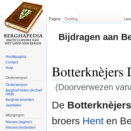
Pagina
Overleg
Lez
Bijdragen aan B
Hoofdpagina
Contact
Botterknèjers
Hulp
Onderwerpen
(Doorverwezen van
Onderwerpen
Barghief Index (Archief
HKB)
Ga naar:
navigatie
,
zoeken
Berghse woorden
De
Botterknèjer
Jaartallen
Wijzigingen
broers
Hent
en Be
Nieuwe pagina's
Nieuwe bestanden