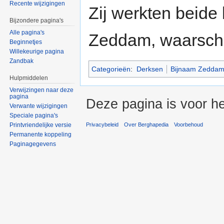
Recente wijzigingen
Zij werkten beide 
Bijzondere pagina's
Alle pagina's
Zeddam, waarschij
Beginnetjes
Willekeurige pagina
Zandbak
Categorieën
:
Derksen
Bijnaam Zedda
Hulpmiddelen
Verwijzingen naar deze
pagina
Deze pagina is voor he
Verwante wijzigingen
Speciale pagina's
Printvriendelijke versie
Privacybeleid
Over Berghapedia
Voorbehoud
Permanente koppeling
Paginagegevens