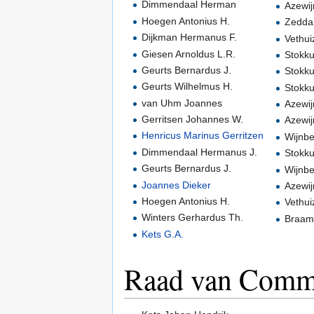
Dimmendaal Herman
Azewij
Hoegen Antonius H.
Zedda
Dijkman Hermanus F.
Vethui
Giesen Arnoldus L.R.
Stokk
Geurts Bernardus J.
Stokk
Geurts Wilhelmus H.
Stokk
van Uhm Joannes
Azewij
Gerritsen Johannes W.
Azewij
Henricus Marinus Gerritzen
Wijnb
Dimmendaal Hermanus J.
Stokk
Geurts Bernardus J.
Wijnb
Joannes Dieker
Azewij
Hoegen Antonius H.
Vethui
Winters Gerhardus Th.
Braam
Kets G.A.
Raad van Commi