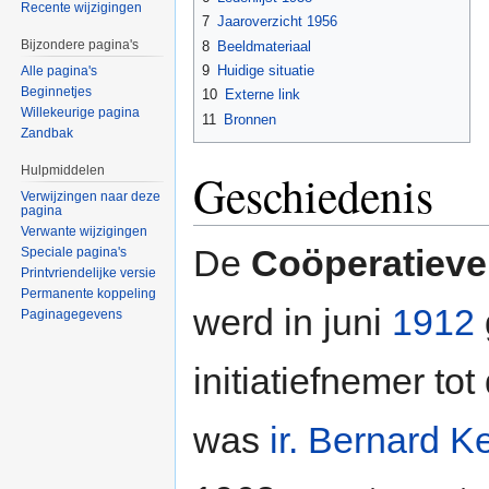
Recente wijzigingen
7
Jaaroverzicht 1956
Bijzondere pagina's
8
Beeldmateriaal
9
Huidige situatie
Alle pagina's
Beginnetjes
10
Externe link
Willekeurige pagina
11
Bronnen
Zandbak
Hulpmiddelen
Geschiedenis
Verwijzingen naar deze
pagina
Verwante wijzigingen
De
Coöperatieve
Speciale pagina's
Printvriendelijke versie
Permanente koppeling
werd in juni
1912
Paginagegevens
initiatiefnemer to
was
ir. Bernard K