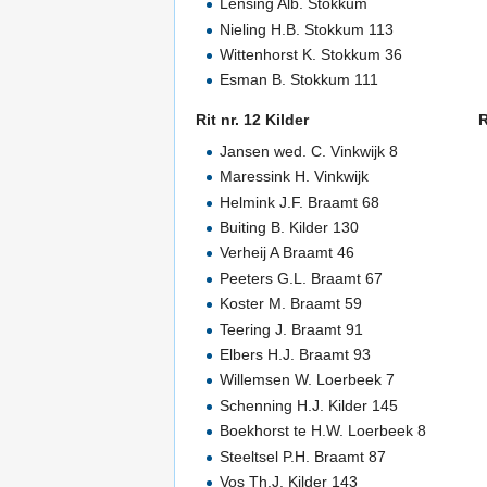
Lensing Alb. Stokkum
Nieling H.B. Stokkum 113
Wittenhorst K. Stokkum 36
Esman B. Stokkum 111
Rit nr. 12 Kilder
R
Jansen wed. C. Vinkwijk 8
Maressink H. Vinkwijk
Helmink J.F. Braamt 68
Buiting B. Kilder 130
Verheij A Braamt 46
Peeters G.L. Braamt 67
Koster M. Braamt 59
Teering J. Braamt 91
Elbers H.J. Braamt 93
Willemsen W. Loerbeek 7
Schenning H.J. Kilder 145
Boekhorst te H.W. Loerbeek 8
Steeltsel P.H. Braamt 87
Vos Th.J. Kilder 143