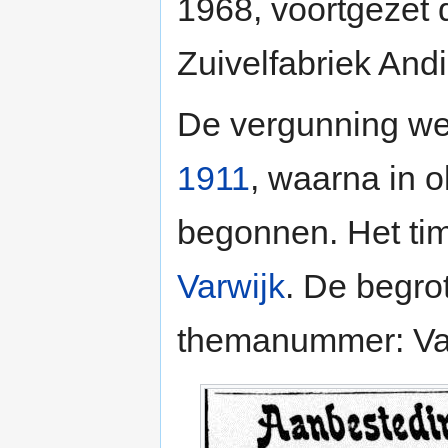
1968, voortgezet
Zuivelfabriek Andi
De vergunning we
1911
, waarna in 
begonnen. Het ti
Varwijk
. De begrot
themanummer: Var