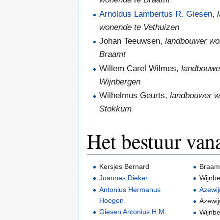
Arnoldus Lambertus R. Giesen
,
wonende te Vethuizen
Johan Teeuwsen,
landbouwer wo
Braamt
Willem Carel Wilmes,
landbouwe
Wijnbergen
Wilhelmus Geurts,
landbouwer w
Stokkum
Het bestuur van
Kersjes Bernard
Braam
Joannes Dieker
Wijnb
Antonius Hermanus
Azewij
Hoegen
Azewij
Giesen Antonius H.M.
Wijnb