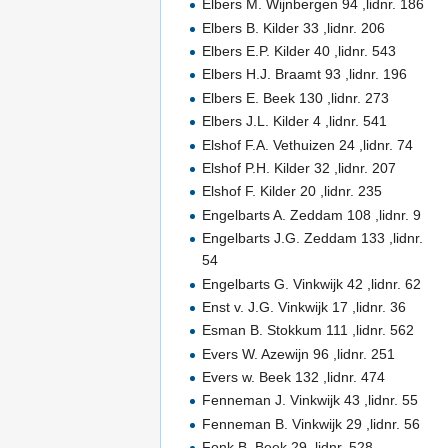
Elbers M. Wijnbergen 94 ,lidnr. 186
Elbers B. Kilder 33 ,lidnr. 206
Elbers E.P. Kilder 40 ,lidnr. 543
Elbers H.J. Braamt 93 ,lidnr. 196
Elbers E. Beek 130 ,lidnr. 273
Elbers J.L. Kilder 4 ,lidnr. 541
Elshof F.A. Vethuizen 24 ,lidnr. 74
Elshof P.H. Kilder 32 ,lidnr. 207
Elshof F. Kilder 20 ,lidnr. 235
Engelbarts A. Zeddam 108 ,lidnr. 9
Engelbarts J.G. Zeddam 133 ,lidnr.
54
Engelbarts G. Vinkwijk 42 ,lidnr. 62
Enst v. J.G. Vinkwijk 17 ,lidnr. 36
Esman B. Stokkum 111 ,lidnr. 562
Evers W. Azewijn 96 ,lidnr. 251
Evers w. Beek 132 ,lidnr. 474
Fenneman J. Vinkwijk 43 ,lidnr. 55
Fenneman B. Vinkwijk 29 ,lidnr. 56
Fonk B. Beek 29 ,lidnr. 528