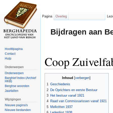
Pagina
Overleg
Lez
Bijdragen aan B
Hoofdpagina
Contact
Coop Zuivelfa
Hulp
Onderwerpen
Ga naar:
navigatie
,
zoeken
Onderwerpen
Inhoud
Barghief Index (Archief
[
verbergen
]
HKB)
1
Geschiedenis
Berghse woorden
2
De Oprichters en eerste Bestuur
Jaartallen
3
Het bestuur vanaf 1921
Wijzigingen
4
Raad van Commissarissen vanaf 1921
Nieuwe pagina's
5
Melkritten 1937
Nieuwe bestanden
6
Ledenlijst 1938