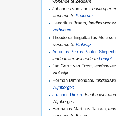
wonende te Zeddam
Johannes van Uhm,
houtkoper e
wonende te
Stokkum
Hendrikus Braam,
landbouwer w
Vethuizen
Theodorus Engelbartus Melisse
wonende te
Vinkwijk
Antonius Petrus Paulus Sliepen
landbouwer wonende te
Lengel
Jan Gerrit van Ernst,
landbouwer
Vinkwijk
Herman Dimmendaal,
landbouwe
Wijnbergen
Joannes Dieker
,
landbouwer won
Wijnbergen
Hermanus Martinus Jansen,
lan
wonende te Braamt