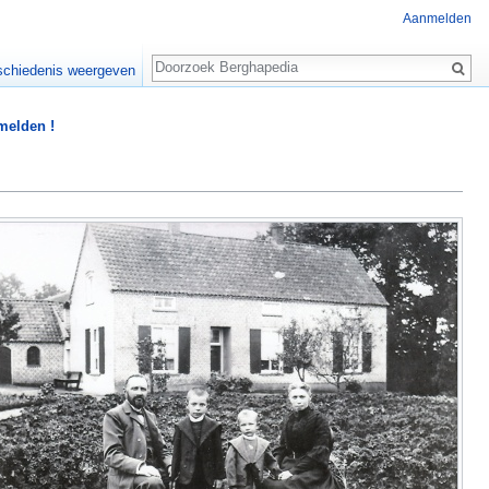
Aanmelden
Zoeken
chiedenis weergeven
 melden !