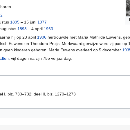
eboren
92
gustus
1895
– 15 juni
1977
 augustus
1898
– 4 april
1963
aarna hij op 23 april
1906
hertrouwde met Maria Mathilde Euwens, gebo
iedrich Euwens en Theodora Pruijs. Merkwaardigerwijze werd zij pas op
rden geen kinderen geboren. Marie Euwens overleed op 5 december
193
Elten
, vijf dagen na zijn 75e verjaardag.
el I, blz. 730–732; deel II, blz. 1270–1273