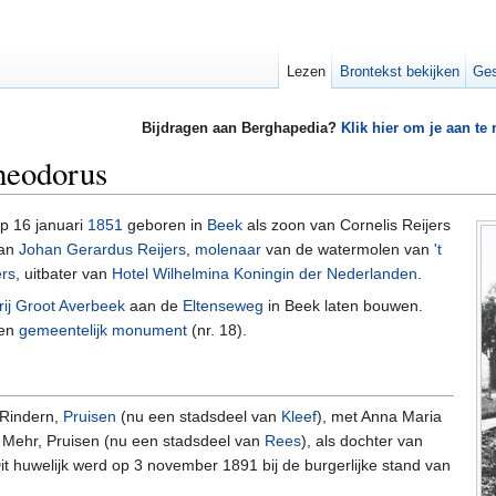
Lezen
Brontekst bekijken
Ges
Bijdragen aan Berghapedia?
Klik hier om je aan te
heodorus
p 16 januari
1851
geboren in
Beek
als zoon van Cornelis Reijers
van
Johan Gerardus Reijers
,
molenaar
van de watermolen van
't
ers
, uitbater van
Hotel Wilhelmina Koningin der Nederlanden
.
ij
Groot Averbeek
aan de
Eltenseweg
in Beek laten bouwen.
en
gemeentelijk monument
(nr. 18).
 Rindern,
Pruisen
(nu een stadsdeel van
Kleef
), met Anna Maria
 Mehr, Pruisen (nu een stadsdeel van
Rees
), als dochter van
it huwelijk werd op 3 november 1891 bij de burgerlijke stand van