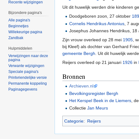
Recente wijzigingen
Uit dit huwelijk werden drie kinderen g
Bijzondere pagina's
Doodgeboren zoon, 27 oktober
18
Alle pagina's
Cornelis Hendrikus Antonius
, 7 au
Beginnetjes
Josephus Johannes Hendrikus, 18
Willekeurige pagina
Zandbak
Zijn vrouw overleed op 28 mei
1905
, w
bij Kleef) als dochter van Gerhard Fr
Hulpmiddelen
gemeente Bergh
. Uit dit huwelijk we
Verwijzingen naar deze
pagina
Reijers overleed op 21 januari
1926
in
Verwante wijzigingen
Speciale pagina's
Bronnen
Printvriendelijke versie
Permanente koppeling
Archieven.nl
Paginagegevens
Bevolkingsregister Bergh
Het Kerspel Beek in de Liemers
, de
Collectie
Jan Meurs
Categorie
:
Reijers