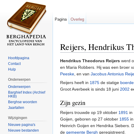
Pagina
Overleg
Reijers, Hendrikus T
Ga naar:
navigatie
,
zoeken
Hoofdpagina
Hendrikus Theodorus Reijers
werd o
Contact
en Maria Robbers. Hij was een broer 
Hulp
Peeske
, en van
Jacobus Antonius Reij
Onderwerpen
Reijers heeft in
1875
de statige
boerder
Onderwerpen
Groot Averbeek is sinds 18 juni
2002
e
Barghief Index (Archief
HKB)
Zijn gezin
Berghse woorden
Jaartallen
Reijers trouwde op 19 oktober
1891
in
Wijzigingen
Goijen, geboren op 27 oktober
1855
in
Nieuwe pagina's
Heinrich Goijen en Hendrika Siebers. D
Nieuwe bestanden
de
gemeente Bergh
geregistreerd.