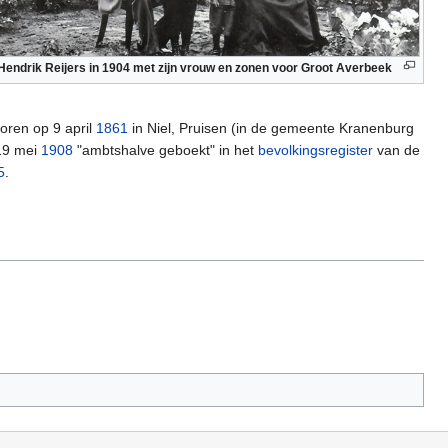
Hendrik Reijers in 1904 met zijn vrouw en zonen voor Groot Averbeek
ren op 9 april
1861
in Niel, Pruisen (in de gemeente Kranenburg
 19 mei
1908
"ambtshalve geboekt" in het
bevolkingsregister
van de
5
.