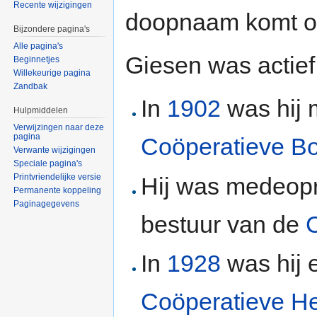
Recente wijzigingen
doopnaam komt oo
Bijzondere pagina's
Alle pagina's
Giesen was actief
Beginnetjes
Willekeurige pagina
Zandbak
In
1902
was hij 
Hulpmiddelen
Verwijzingen naar deze
pagina
Coöperatieve B
Verwante wijzigingen
Speciale pagina's
Printvriendelijke versie
Hij was medeopr
Permanente koppeling
Paginagegevens
bestuur van de
In
1928
was hij 
Coöperatieve H