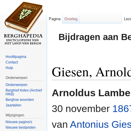
Pagina
Overleg
Lez
Bijdragen aan B
Hoofdpagina
Contact
Giesen, Arnol
Hulp
Onderwerpen
Ga naar:
navigatie
,
zoeken
Onderwerpen
Arnoldus Lamber
Barghief Index (Archief
HKB)
Berghse woorden
30 november
186
Jaartallen
Wijzigingen
van
Antonius Gie
Nieuwe pagina's
Nieuwe bestanden