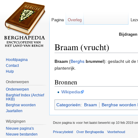
Pagina
Overleg
Lez
Bijdragen
Braam (vrucht)
Ga naar:
navigatie
,
zoeken
Hoofdpagina
Braam
(
Berghs
brummel
): geslacht uit d
Contact
plantenrijk.
Hulp
Bronnen
Onderwerpen
Onderwerpen
Wikipedia
Barghief Index (Archief
HKB)
Categorieën
:
Braam
Berghse woorden 
Berghse woorden
Jaartallen
Wijzigingen
Deze pagina is voor het laatst bewerkt op 10 feb 2019 o
Nieuwe pagina's
Privacybeleid
Over Berghapedia
Voorbehoud
Nieuwe bestanden