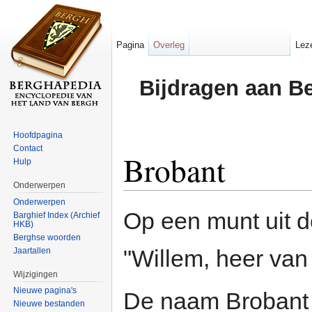
Pagina
Overleg
Lez
Bijdragen aan B
Hoofdpagina
Contact
Brobant
Hulp
Onderwerpen
Ga naar:
navigatie
,
zoeken
Onderwerpen
Op een munt uit 
Barghief Index (Archief
HKB)
Berghse woorden
"Willem, heer van
Jaartallen
Wijzigingen
Nieuwe pagina's
De naam Brobant 
Nieuwe bestanden