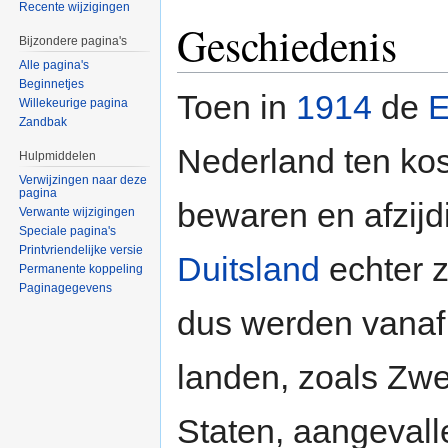
Recente wijzigingen
Geschiedenis
Bijzondere pagina's
Alle pagina's
Beginnetjes
Toen in
1914
de
E
Willekeurige pagina
Zandbak
Nederland ten kost
Hulpmiddelen
Verwijzingen naar deze
pagina
bewaren en afzijdi
Verwante wijzigingen
Speciale pagina's
Printvriendelijke versie
Duitsland
echter z
Permanente koppeling
Paginagegevens
dus werden vanaf 
landen, zoals Zw
Staten, aangeval