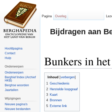
Pagina
Overleg
Lez
Bijdragen aan B
Hoofdpagina
Contact
Bunkers in he
Hulp
Onderwerpen
Ga naar:
navigatie
,
zoeken
Onderwerpen
Inhoud
Barghief Index (Archief
[
verbergen
]
HKB)
1
Geschiedenis
Berghse woorden
2
Herstelde loopgraaf
Jaartallen
3
Kaart
Wijzigingen
4
Bronnen
Nieuwe pagina's
5
Externe link
Nieuwe bestanden