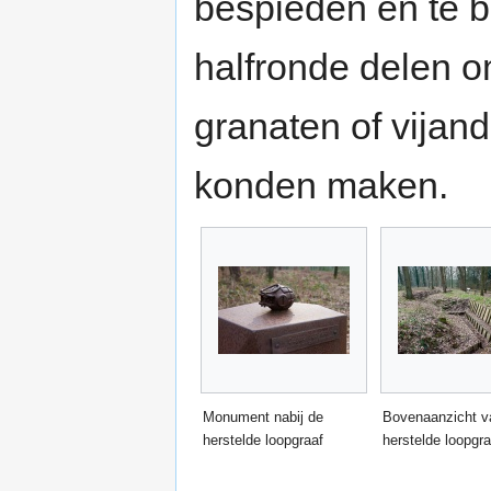
bespieden en te b
halfronde delen o
granaten of vijande
konden maken.
Monument nabij de
Bovenaanzicht v
herstelde loopgraaf
herstelde loopgra