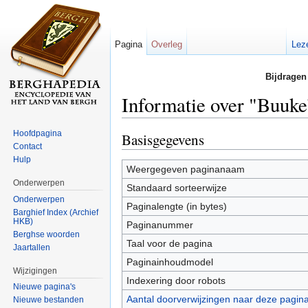
Pagina
Overleg
Lez
Bijdragen
Informatie over "Buukeb
Ga naar:
navigatie
,
zoeken
Hoofdpagina
Basisgegevens
Contact
Hulp
Weergegeven paginanaam
Onderwerpen
Standaard sorteerwijze
Onderwerpen
Paginalengte (in bytes)
Barghief Index (Archief
HKB)
Paginanummer
Berghse woorden
Taal voor de pagina
Jaartallen
Paginainhoudmodel
Wijzigingen
Indexering door robots
Nieuwe pagina's
Aantal doorverwijzingen naar deze pagin
Nieuwe bestanden