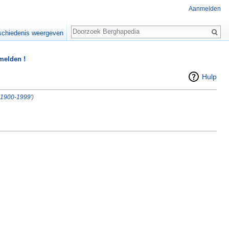
Aanmelden
Zoeken
chiedenis weergeven
 melden !
Hulp
n 1900-1999
')