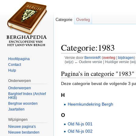
Categorie
Overleg
Categorie:1983
Versie door
BenninkR
(
overleg
|
bijdragen
)
Hoofdpagina
(wijz) ← Oudere versie | Huidige versie (wij
Contact
Ga naar:
navigatie
,
zoeken
Hulp
Pagina’s in categorie "1983"
Onderwerpen
Deze categorie bevat de volgende 3 pag
Onderwerpen
Barghief Index (Archief
H
HKB)
Berghse woorden
Heemkundekring Bergh
Jaartallen
O
Wijzigingen
Old Ni-js 001
Nieuwe pagina's
Old Ni-js 002
Nieuwe bestanden