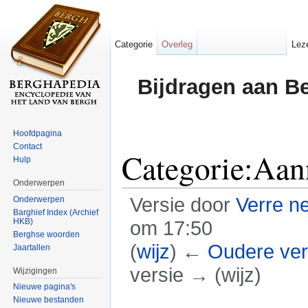
Categorie
Overleg
Lez
Bijdragen aan B
Hoofdpagina
Contact
Categorie:Aa
Hulp
Onderwerpen
Versie door
Verre n
Onderwerpen
Barghief Index (Archief
HKB)
om 17:50
Berghse woorden
(
wijz
)
← Oudere ver
Jaartallen
versie → (wijz)
Wijzigingen
Nieuwe pagina's
Ga naar:
navigatie
,
zoeken
Nieuwe bestanden