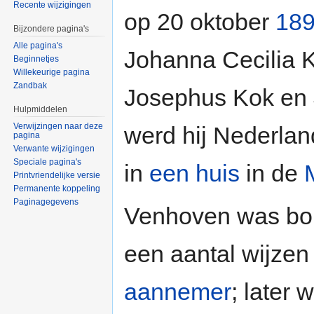
Recente wijzigingen
op 20 oktober
18
Bijzondere pagina's
Alle pagina's
Johanna Cecilia 
Beginnetjes
Willekeurige pagina
Zandbak
Josephus Kok en 
Hulpmiddelen
Verwijzingen naar deze
werd hij Nederlan
pagina
Verwante wijzigingen
Speciale pagina's
in
een huis
in de
Printvriendelijke versie
Permanente koppeling
Paginagegevens
Venhoven was bou
een aantal wijzen 
aannemer
; later