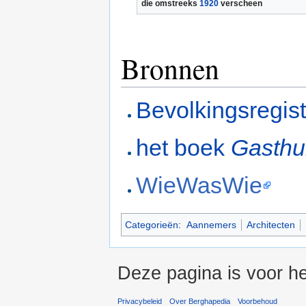
die omstreeks
1920
verscheen
Bronnen
Bevolkingsregis
het boek
Gasthui
WieWasWie
Categorieën
:
Aannemers
Architecten
Deze pagina is voor he
Privacybeleid
Over Berghapedia
Voorbehoud