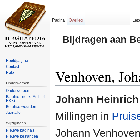
Pagina
Overleg
Lez
Bijdragen aan B
Hoofdpagina
Contact
Venhoven, Joh
Hulp
Onderwerpen
Ga naar:
navigatie
,
zoeken
Onderwerpen
Johann Heinric
Barghief Index (Archief
HKB)
Berghse woorden
Millingen in
Pruis
Jaartallen
Wijzigingen
Johann Venhoven 
Nieuwe pagina's
Nieuwe bestanden