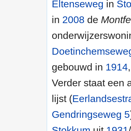
Eltenseweg
in
St
in
2008
de
Montfe
onderwijzerswoni
Doetinchemsewe
gebouwd in
1914
Verder staat een 
lijst (
Eerlandsestr
Gendringseweg 5
Stokkum
uit
1931
/