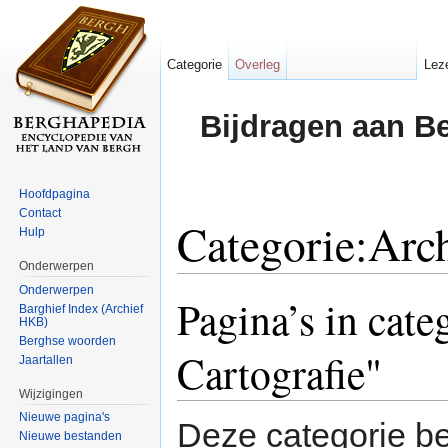
Categorie
Overleg
Lez
Bijdragen aan B
Hoofdpagina
Contact
Categorie:Arc
Hulp
Onderwerpen
Ga naar:
navigatie
,
zoeken
Onderwerpen
Pagina’s in cat
Barghief Index (Archief
HKB)
Berghse woorden
Cartografie"
Jaartallen
Wijzigingen
Nieuwe pagina's
Deze categorie be
Nieuwe bestanden