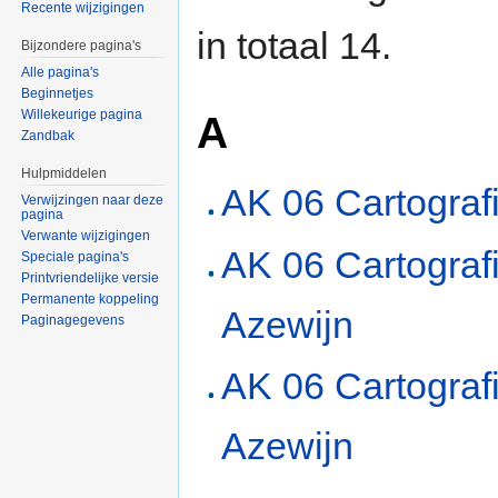
Recente wijzigingen
in totaal 14.
Bijzondere pagina's
Alle pagina's
Beginnetjes
Willekeurige pagina
A
Zandbak
Hulpmiddelen
AK 06 Cartograf
Verwijzingen naar deze
pagina
Verwante wijzigingen
AK 06 Cartograf
Speciale pagina's
Printvriendelijke versie
Permanente koppeling
Azewijn
Paginagegevens
AK 06 Cartografi
Azewijn