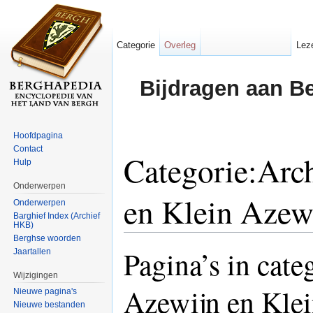
Categorie
Overleg
Lez
Bijdragen aan B
Hoofdpagina
Contact
Categorie:Ar
Hulp
Onderwerpen
en Klein Azew
Onderwerpen
Barghief Index (Archief
HKB)
Ga naar:
navigatie
,
zoeken
Berghse woorden
Pagina’s in cat
Jaartallen
Wijzigingen
Azewijn en Kle
Nieuwe pagina's
Nieuwe bestanden