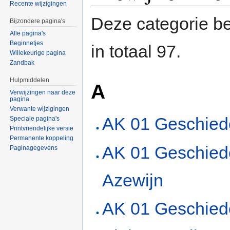
Recente wijzigingen
Deze categorie be
Bijzondere pagina's
Alle pagina's
Beginnetjes
in totaal 97.
Willekeurige pagina
Zandbak
Hulpmiddelen
A
Verwijzingen naar deze
pagina
Verwante wijzigingen
AK 01 Geschied
Speciale pagina's
Printvriendelijke versie
Permanente koppeling
AK 01 Geschied
Paginagegevens
Azewijn
AK 01 Geschied