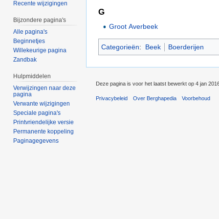
Recente wijzigingen
G
Bijzondere pagina's
Groot Averbeek
Alle pagina's
Beginnetjes
Categorieën
:
Beek
Boerderijen
Willekeurige pagina
Zandbak
Hulpmiddelen
Deze pagina is voor het laatst bewerkt op 4 jan 201
Verwijzingen naar deze
pagina
Privacybeleid
Over Berghapedia
Voorbehoud
Verwante wijzigingen
Speciale pagina's
Printvriendelijke versie
Permanente koppeling
Paginagegevens