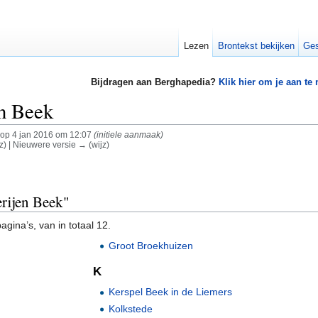
Lezen
Brontekst bekijken
Ges
Bijdragen aan Berghapedia?
Klik hier om je aan te
en Beek
op 4 jan 2016 om 12:07
(initiele aanmaak)
z) | Nieuwere versie → (wijz)
erijen Beek"
gina’s, van in totaal 12.
Groot Broekhuizen
K
Kerspel Beek in de Liemers
Kolkstede