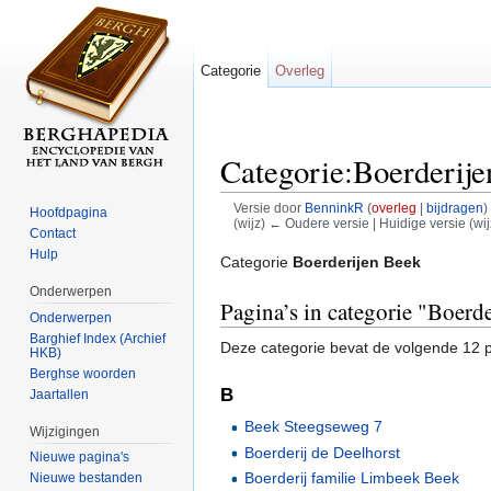
Categorie
Overleg
Categorie:Boerderij
Versie door
BenninkR
(
overleg
|
bijdragen
)
Hoofdpagina
(wijz) ← Oudere versie | Huidige versie (wij
Contact
Ga naar:
navigatie
,
zoeken
Hulp
Categorie
Boerderijen Beek
Onderwerpen
Pagina’s in categorie "Boerd
Onderwerpen
Barghief Index (Archief
Deze categorie bevat de volgende 12 pa
HKB)
Berghse woorden
B
Jaartallen
Beek Steegseweg 7
Wijzigingen
Boerderij de Deelhorst
Nieuwe pagina's
Boerderij familie Limbeek Beek
Nieuwe bestanden