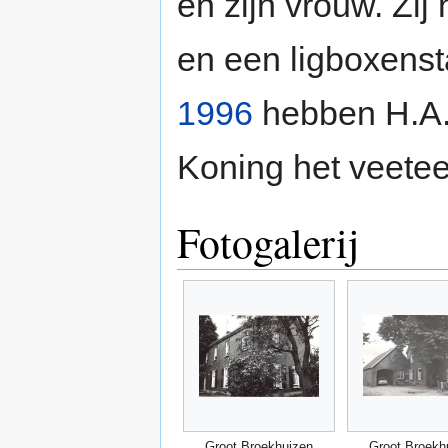
en zijn vrouw. Zi
en een ligboxenst
1996
hebben H.A.
Koning het veetee
Fotogalerij
Groot Broekhuizen
Groot Broekh