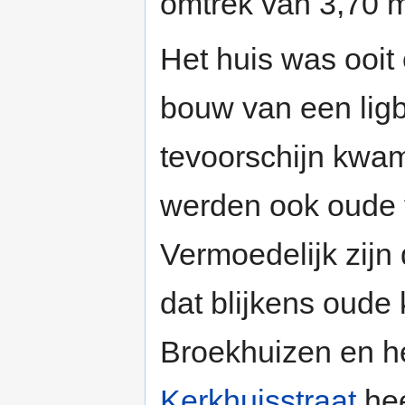
omtrek van 3,70 m
Het huis was ooit 
bouw van een ligb
tevoorschijn kwam
werden ook oude
Vermoedelijk zijn 
dat blijkens oude
Broekhuizen en h
Kerkhuisstraat
hee