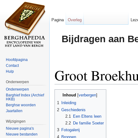
Pagina
Overleg
Lez
Bijdragen aan B
Hoofdpagina
Contact
Groot Broekhu
Hulp
Onderwerpen
Ga naar:
navigatie
,
zoeken
Onderwerpen
Inhoud
Barghief Index (Archief
[
verbergen
]
HKB)
1
Inleiding
Berghse woorden
2
Geschiedenis
Jaartallen
2.1
Een Eltens leen
Wijzigingen
2.2
De familie Soeter
Nieuwe pagina's
3
Fotogalerij
Nieuwe bestanden
4
Bronnen