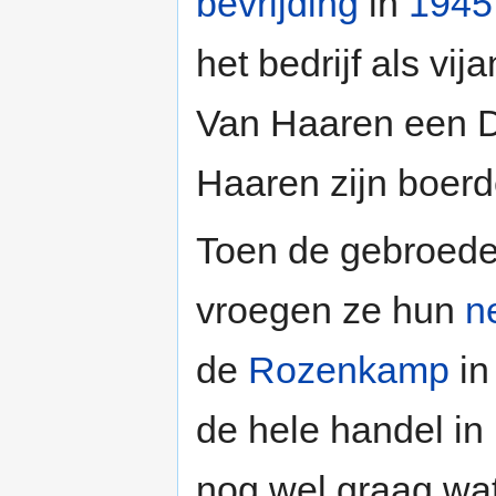
bevrijding
in
1945
het bedrijf als vi
Van Haaren een Du
Haaren zijn boerd
Toen de gebroede
vroegen ze hun
n
de
Rozenkamp
i
de hele handel in
nog wel graag wat