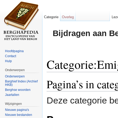
Categorie
Overleg
Lez
Bijdragen aan B
Hoofdpagina
Contact
Categorie:Emi
Hulp
Onderwerpen
Ga naar:
navigatie
,
zoeken
Onderwerpen
Pagina’s in cat
Barghief Index (Archief
HKB)
Berghse woorden
Jaartallen
Deze categorie be
Wijzigingen
Nieuwe pagina's
Nieuwe bestanden