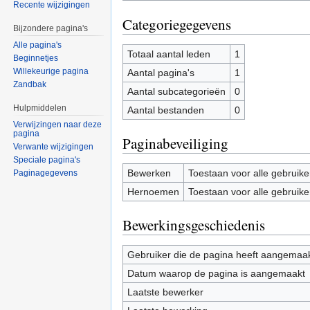
Recente wijzigingen
Categoriegegevens
Bijzondere pagina's
Alle pagina's
Totaal aantal leden
1
Beginnetjes
Willekeurige pagina
Aantal pagina's
1
Zandbak
Aantal subcategorieën
0
Hulpmiddelen
Aantal bestanden
0
Verwijzingen naar deze
pagina
Paginabeveiliging
Verwante wijzigingen
Speciale pagina's
Bewerken
Toestaan voor alle gebruike
Paginagegevens
Hernoemen
Toestaan voor alle gebruike
Bewerkingsgeschiedenis
Gebruiker die de pagina heeft aangemaa
Datum waarop de pagina is aangemaakt
Laatste bewerker