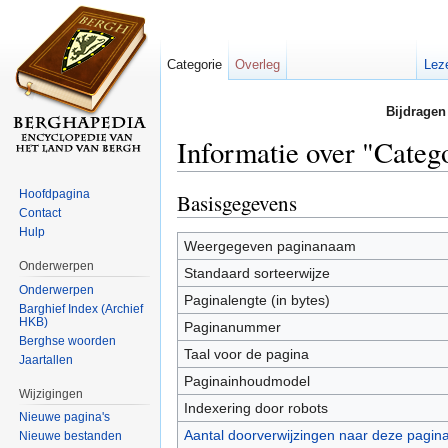
Categorie
Overleg
Lez
Bijdragen
Informatie over "Categ
Ga naar:
navigatie
,
zoeken
Hoofdpagina
Basisgegevens
Contact
Hulp
Weergegeven paginanaam
Onderwerpen
Standaard sorteerwijze
Onderwerpen
Paginalengte (in bytes)
Barghief Index (Archief
HKB)
Paginanummer
Berghse woorden
Taal voor de pagina
Jaartallen
Paginainhoudmodel
Wijzigingen
Indexering door robots
Nieuwe pagina's
Aantal doorverwijzingen naar deze pagin
Nieuwe bestanden