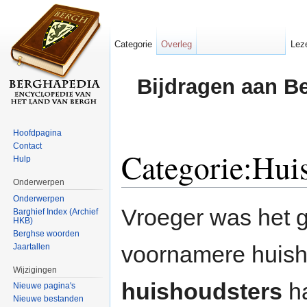
Categorie
Overleg
Lez
Bijdragen aan B
Hoofdpagina
Contact
Categorie:Hui
Hulp
Onderwerpen
Ga naar:
navigatie
,
zoeken
Onderwerpen
Vroeger was het ge
Barghief Index (Archief
HKB)
Berghse woorden
voornamere huish
Jaartallen
Wijzigingen
huishoudsters
h
Nieuwe pagina's
Nieuwe bestanden