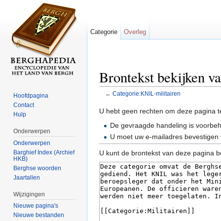
Categorie
Overleg
Brontekst bekijken v
←
Categorie:KNIL-militairen
Hoofdpagina
Ga naar:
navigatie
,
zoeken
Contact
U hebt geen rechten om deze pagina t
Hulp
De gevraagde handeling is voorbe
Onderwerpen
U moet uw e-mailadres bevestigen 
Onderwerpen
Barghief Index (Archief
U kunt de brontekst van deze pagina b
HKB)
Berghse woorden
Jaartallen
Wijzigingen
Nieuwe pagina's
Nieuwe bestanden