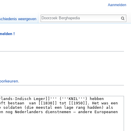
Aanmelden
Zoeken
chiedenis weergeven
 melden !
oorkeuren
.