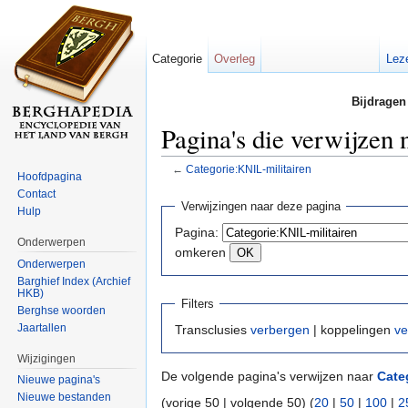
Categorie
Overleg
Lez
Bijdragen
Pagina's die verwijzen
←
Categorie:KNIL-militairen
Hoofdpagina
Ga naar:
navigatie
,
zoeken
Contact
Verwijzingen naar deze pagina
Hulp
Pagina:
Onderwerpen
omkeren
Onderwerpen
Barghief Index (Archief
HKB)
Filters
Berghse woorden
Jaartallen
Transclusies
verbergen
| koppelingen
ve
Wijzigingen
De volgende pagina's verwijzen naar
Cate
Nieuwe pagina's
Nieuwe bestanden
(vorige 50 | volgende 50) (
20
|
50
|
100
|
2