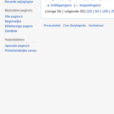
Recente wijzigingen
Indiëgangers
‎
(
← koppelingen
)
Bijzondere pagina's
(vorige 50 | volgende 50) (
20
|
50
|
100
|
2
Alle pagina's
Beginnetjes
Privacybeleid
Over Berghapedia
Voorbehoud
Willekeurige pagina
Zandbak
Hulpmiddelen
Speciale pagina's
Printvriendelijke versie