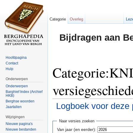
Categorie
Overleg
Lez
Bijdragen aan B
Hoofdpagina
Contact
Categorie:KNI
Hulp
Onderwerpen
versiegeschied
Onderwerpen
Barghief Index (Archief
HKB)
Berghse woorden
Logboek voor deze 
Jaartallen
Ga naar:
navigatie
,
zoeken
Wijzigingen
Naar versies zoeken
Nieuwe pagina's
Van jaar (en eerder):
Nieuwe bestanden