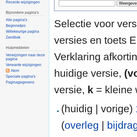
Recente wijzigingen
Bijzondere pagina's
Selectie voor vers
Alle pagina's
Beginnetjes
Willekeurige pagina
versies en toets
Zandbak
Hulpmiddelen
Verklaring afkort
Verwijzingen naar deze
pagina
Verwante wijzigingen
huidige versie,
(v
Atom
Speciale pagina's
Paginagegevens
versie,
k
= kleine 
(huidig | vorige)
(
overleg
|
bijdra