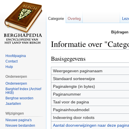
Categorie
Overleg
Lez
Bijdragen
Informatie over "Categ
Ga naar:
navigatie
,
zoeken
Hoofdpagina
Basisgegevens
Contact
Hulp
Weergegeven paginanaam
Onderwerpen
Standaard sorteerwijze
Onderwerpen
Paginalengte (in bytes)
Barghief Index (Archief
HKB)
Paginanummer
Berghse woorden
Taal voor de pagina
Jaartallen
Paginainhoudmodel
Wijzigingen
Indexering door robots
Nieuwe pagina's
Aantal doorverwijzingen naar deze pagin
Nieuwe bestanden