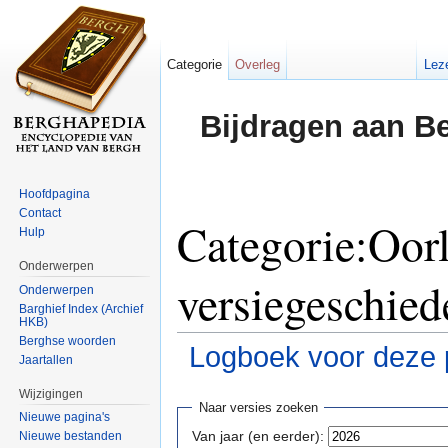
Categorie
Overleg
Lez
Bijdragen aan B
Hoofdpagina
Contact
Categorie:Oor
Hulp
Onderwerpen
versiegeschied
Onderwerpen
Barghief Index (Archief
HKB)
Berghse woorden
Logboek voor deze 
Jaartallen
Ga naar:
navigatie
,
zoeken
Wijzigingen
Naar versies zoeken
Nieuwe pagina's
Van jaar (en eerder):
Nieuwe bestanden