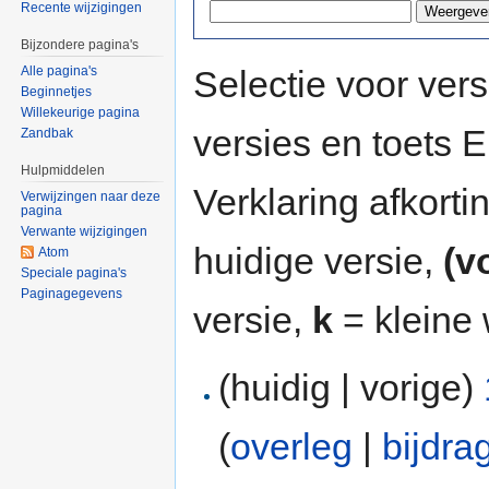
Recente wijzigingen
Bijzondere pagina's
Selectie voor vers
Alle pagina's
Beginnetjes
Willekeurige pagina
versies en toets
Zandbak
Hulpmiddelen
Verklaring afkort
Verwijzingen naar deze
pagina
Verwante wijzigingen
huidige versie,
(v
Atom
Speciale pagina's
Paginagegevens
versie,
k
= kleine 
(huidig | vorige)
(
overleg
|
bijdra