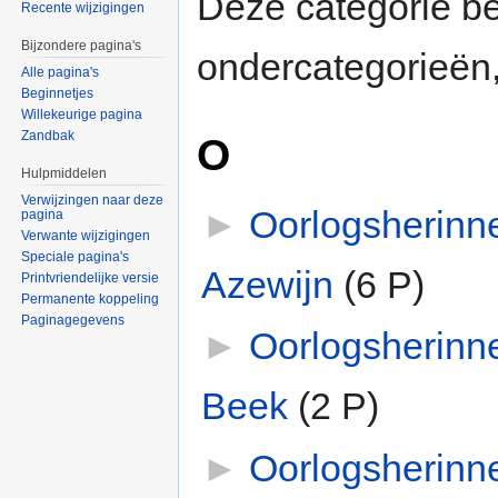
Deze categorie b
Recente wijzigingen
Bijzondere pagina's
ondercategorieën,
Alle pagina's
Beginnetjes
Willekeurige pagina
Zandbak
O
Hulpmiddelen
Verwijzingen naar deze
►
Oorlogsherinn
pagina
Verwante wijzigingen
Speciale pagina's
Azewijn
‎
(6 P)
Printvriendelijke versie
Permanente koppeling
Paginagegevens
►
Oorlogsherinn
Beek
‎
(2 P)
►
Oorlogsherinn