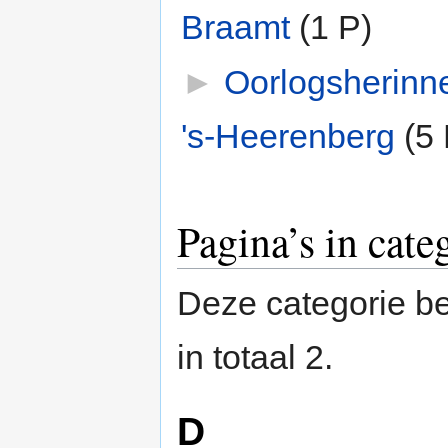
Braamt
‎
(1 P)
►
Oorlogsherinn
's-Heerenberg
‎
(5 
Pagina’s in cat
Deze categorie be
in totaal 2.
D