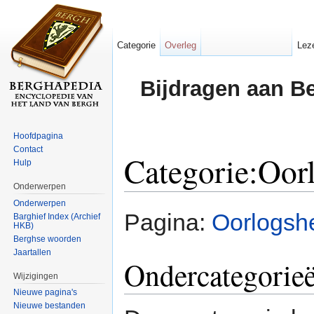
Categorie
Overleg
Lez
Bijdragen aan B
Hoofdpagina
Contact
Categorie:Oor
Hulp
Onderwerpen
Ga naar:
navigatie
,
zoeken
Onderwerpen
Pagina:
Oorlogsh
Barghief Index (Archief
HKB)
Berghse woorden
Jaartallen
Ondercategorie
Wijzigingen
Nieuwe pagina's
Nieuwe bestanden