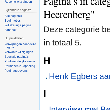
Pagina’s in cate
Recente wijzigingen
Heerenberg"
Bijzondere pagina's
Alle pagina's
Beginnetjes
Willekeurige pagina
Deze categorie be
Zandbak
Hulpmiddelen
in totaal 5.
Verwijzingen naar deze
pagina
Verwante wijzigingen
Speciale pagina's
H
Printvriendelijke versie
Permanente koppeling
Paginagegevens
Henk Egbers aa
I
Interview met B