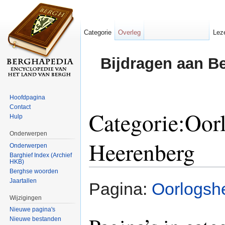
Categorie
Overleg
Lez
Bijdragen aan B
Hoofdpagina
Contact
Categorie:Oorl
Hulp
Onderwerpen
Heerenberg
Onderwerpen
Barghief Index (Archief
HKB)
Ga naar:
navigatie
,
zoeken
Berghse woorden
Jaartallen
Pagina:
Oorlogsh
Wijzigingen
Nieuwe pagina's
Nieuwe bestanden