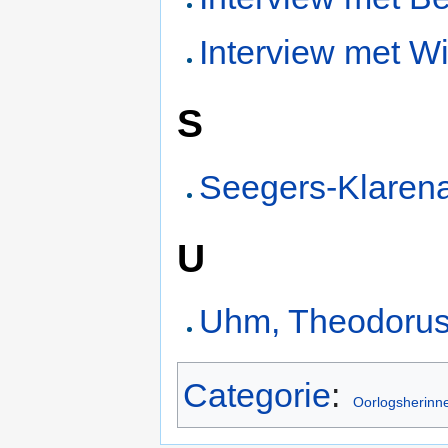
Interview met W
S
Seegers-Klarena
U
Uhm, Theodorus
Categorie
:
Oorlogsherinn