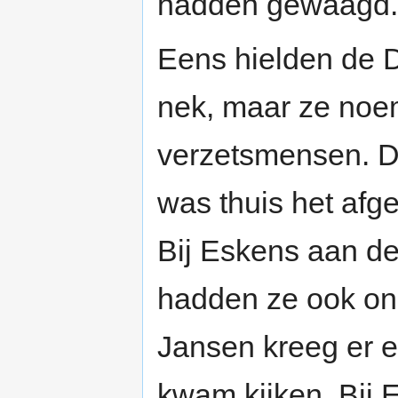
hadden gewaagd.
Eens hielden de D
nek, maar ze no
verzetsmensen. Dr
was thuis het afg
Bij Eskens aan d
hadden ze ook on
Jansen kreeg er ee
kwam kijken. Bij 