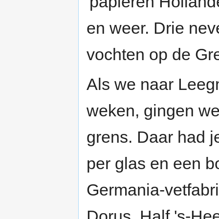
'papieren Holland
en weer. Drie nev
vochten op de Gr
Als we naar Leegm
weken, gingen we
grens. Daar had j
per glas en een b
Germania-vetfabr
Dorus. Half 's-Hee