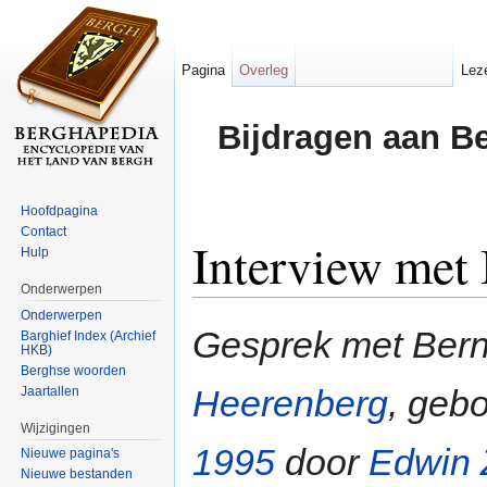
Pagina
Overleg
Lez
Bijdragen aan B
Hoofdpagina
Contact
Interview met
Hulp
Onderwerpen
Ga naar:
navigatie
,
zoeken
Onderwerpen
Gesprek met Bern
Barghief Index (Archief
HKB)
Berghse woorden
Heerenberg
, geb
Jaartallen
Wijzigingen
1995
door
Edwin 
Nieuwe pagina's
Nieuwe bestanden