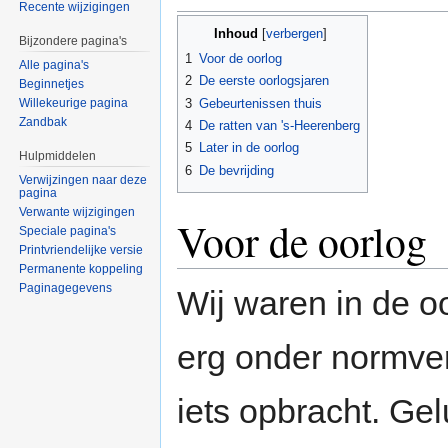
Recente wijzigingen
Inhoud
[
verbergen
]
Bijzondere pagina's
1
Voor de oorlog
Alle pagina's
2
De eerste oorlogsjaren
Beginnetjes
3
Gebeurtenissen thuis
Willekeurige pagina
Zandbak
4
De ratten van 's-Heerenberg
5
Later in de oorlog
Hulpmiddelen
6
De bevrijding
Verwijzingen naar deze
pagina
Verwante wijzigingen
Voor de oorlog
Speciale pagina's
Printvriendelijke versie
Permanente koppeling
Paginagegevens
Wij waren in de o
erg onder normve
iets opbracht. Ge