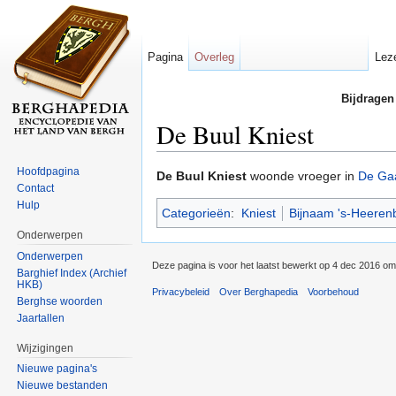
Pagina
Overleg
Lez
Bijdragen
De Buul Kniest
Ga naar:
navigatie
,
zoeken
Hoofdpagina
De Buul Kniest
woonde vroeger in
De Ga
Contact
Hulp
Categorieën
:
Kniest
Bijnaam 's-Heeren
Onderwerpen
Onderwerpen
Deze pagina is voor het laatst bewerkt op 4 dec 2016 om
Barghief Index (Archief
HKB)
Privacybeleid
Over Berghapedia
Voorbehoud
Berghse woorden
Jaartallen
Wijzigingen
Nieuwe pagina's
Nieuwe bestanden