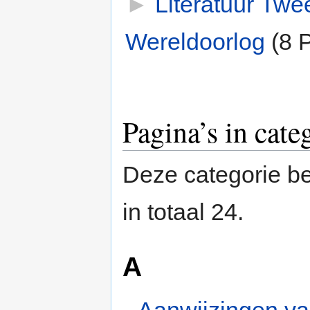
►
Literatuur Twe
Wereldoorlog
‎
(8 
Pagina’s in cat
Deze categorie be
in totaal 24.
A
Aanwijzingen v