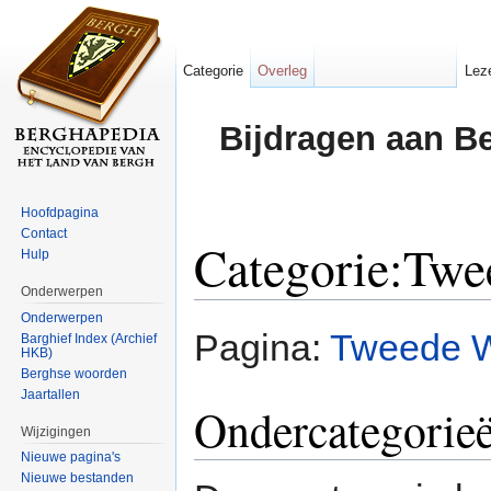
Categorie
Overleg
Lez
Bijdragen aan B
Hoofdpagina
Contact
Categorie:Twe
Hulp
Onderwerpen
Ga naar:
navigatie
,
zoeken
Onderwerpen
Pagina:
Tweede W
Barghief Index (Archief
HKB)
Berghse woorden
Jaartallen
Ondercategorie
Wijzigingen
Nieuwe pagina's
Nieuwe bestanden