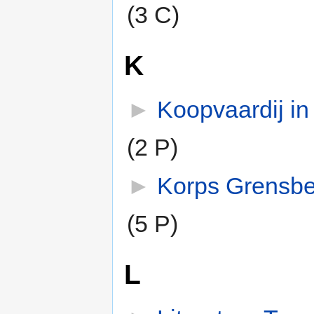
(3 C)
K
►
Koopvaardij in
(2 P)
►
Korps Grensb
(5 P)
L