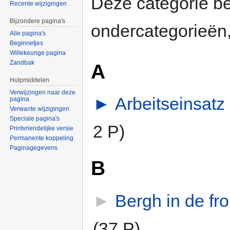
Deze categorie b
Recente wijzigingen
Bijzondere pagina's
ondercategorieën,
Alle pagina's
Beginnetjes
Willekeurige pagina
Zandbak
A
Hulpmiddelen
Verwijzingen naar deze
►
Arbeitseinsatz
‎
pagina
Verwante wijzigingen
Speciale pagina's
2 P)
Printvriendelijke versie
Permanente koppeling
Paginagegevens
B
►
Bergh in de fro
(37 P)