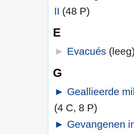
II
‎
(48 P)
E
►
Evacués
‎
(leeg
G
►
Geallieerde mil
(4 C, 8 P)
►
Gevangenen in