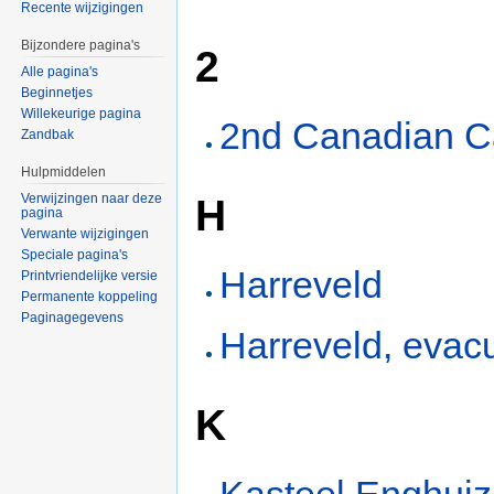
Recente wijzigingen
Bijzondere pagina's
2
Alle pagina's
Beginnetjes
Willekeurige pagina
2nd Canadian Ca
Zandbak
Hulpmiddelen
H
Verwijzingen naar deze
pagina
Verwante wijzigingen
Speciale pagina's
Harreveld
Printvriendelijke versie
Permanente koppeling
Paginagegevens
Harreveld, evac
K
Kasteel Enghuiz