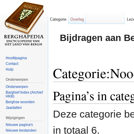
Categorie
Overleg
Lez
Bijdragen aan B
Hoofdpagina
Contact
Categorie:Noo
Hulp
Onderwerpen
Ga naar:
navigatie
,
zoeken
Onderwerpen
Pagina’s in cat
Barghief Index (Archief
HKB)
Berghse woorden
Jaartallen
Deze categorie be
Wijzigingen
Nieuwe pagina's
in totaal 6.
Nieuwe bestanden