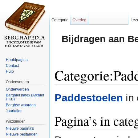
Categorie
Overleg
Lez
Bijdragen aan B
Hoofdpagina
Contact
Categorie:Pad
Hulp
Onderwerpen
Ga naar:
navigatie
,
zoeken
Onderwerpen
Paddestoelen
in
Barghief Index (Archief
HKB)
Berghse woorden
Jaartallen
Pagina’s in cate
Wijzigingen
Nieuwe pagina's
Nieuwe bestanden