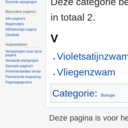
Deze categorie be
Recente wijzigingen
Bijzondere pagina's
in totaal 2.
Alle pagina's
Beginnetjes
Willekeurige pagina
V
Zandbak
Hulpmiddelen
Verwijzingen naar deze
Violetsatijnzwa
pagina
Verwante wijzigingen
Speciale pagina's
Vliegenzwam
Printvriendelijke versie
Permanente koppeling
Paginagegevens
Categorie
:
Biologie
Deze pagina is voor he