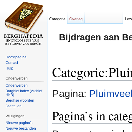
Categorie
Overleg
Lez
Bijdragen aan B
Hoofdpagina
Contact
Categorie:Plu
Hulp
Onderwerpen
Ga naar:
navigatie
,
zoeken
Onderwerpen
Pagina:
Pluimvee
Barghief Index (Archief
HKB)
Berghse woorden
Jaartallen
Pagina’s in cat
Wijzigingen
Nieuwe pagina's
Nieuwe bestanden