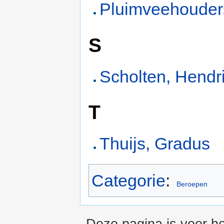
Pluimveehouder
S
Scholten, Hendr
T
Thuijs, Gradus
Categorie
:
Beroepen
Deze pagina is voor h