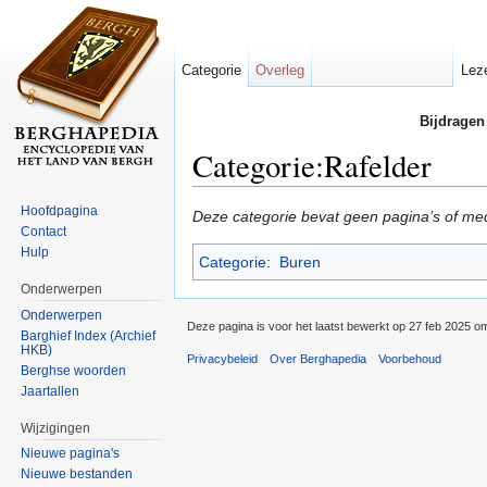
Categorie
Overleg
Lez
Bijdragen
Categorie:Rafelder
Ga naar:
navigatie
,
zoeken
Hoofdpagina
Deze categorie bevat geen pagina’s of me
Contact
Hulp
Categorie
:
Buren
Onderwerpen
Onderwerpen
Deze pagina is voor het laatst bewerkt op 27 feb 2025 o
Barghief Index (Archief
HKB)
Privacybeleid
Over Berghapedia
Voorbehoud
Berghse woorden
Jaartallen
Wijzigingen
Nieuwe pagina's
Nieuwe bestanden