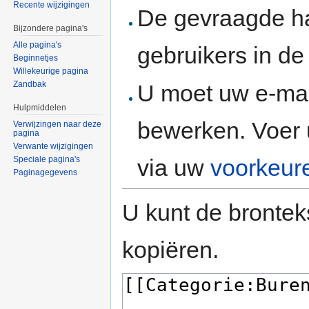
Recente wijzigingen
De gevraagde h
Bijzondere pagina's
Alle pagina's
gebruikers in d
Beginnetjes
Willekeurige pagina
Zandbak
U moet uw e-mai
Hulpmiddelen
bewerken. Voer 
Verwijzingen naar deze
pagina
Verwante wijzigingen
via uw
voorkeur
Speciale pagina's
Paginagegevens
U kunt de brontek
kopiëren.