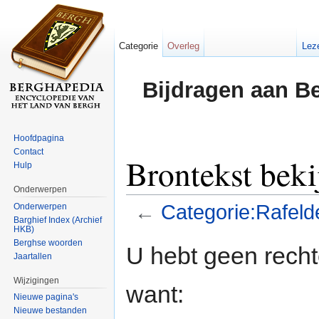
Categorie
Overleg
Lez
Bijdragen aan B
Hoofdpagina
Contact
Brontekst beki
Hulp
Onderwerpen
←
Categorie:Rafeld
Onderwerpen
Barghief Index (Archief
HKB)
Ga naar:
navigatie
,
zoeken
Berghse woorden
U hebt geen rech
Jaartallen
Wijzigingen
want:
Nieuwe pagina's
Nieuwe bestanden