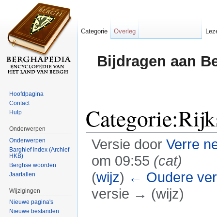
Categorie
Overleg
Lez
Bijdragen aan B
Hoofdpagina
Contact
Categorie:Ri
Hulp
Onderwerpen
Versie door
Verre n
Onderwerpen
Barghief Index (Archief
HKB)
om 09:55
(cat)
Berghse woorden
(
wijz
)
← Oudere ver
Jaartallen
versie → (wijz)
Wijzigingen
Nieuwe pagina's
Ga naar:
navigatie
,
zoeken
Nieuwe bestanden