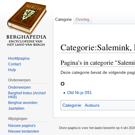
Categorie
Overleg
Categorie:Salemink,
Ga naar:
navigatie
,
zoeken
Hoofdpagina
Pagina’s in categorie "Salem
Contact
Hulp
Deze categorie bevat de volgende pag
Onderwerpen
O
Onderwerpen
Old Ni-js 091
Barghief Index (Archief
HKB)
Berghse woorden
Categorie
:
Auteurs
Jaartallen
Wijzigingen
Nieuwe pagina's
Deze pagina is voor het laatst bewerkt op 4 okt 202
Nieuwe bestanden