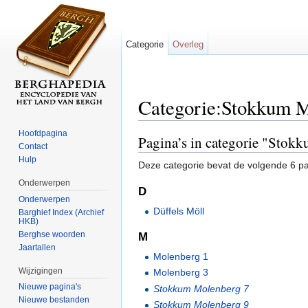
Categorie
Overleg
Categorie:Stokkum 
Ga naar:
navigatie
,
zoeken
Hoofdpagina
Pagina’s in categorie "Stok
Contact
Hulp
Deze categorie bevat de volgende 6 pag
Onderwerpen
D
Onderwerpen
Düffels Möll
Barghief Index (Archief
HKB)
Berghse woorden
M
Jaartallen
Molenberg 1
Wijzigingen
Molenberg 3
Nieuwe pagina's
Stokkum Molenberg 7
Nieuwe bestanden
Stokkum Molenberg 9