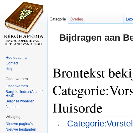
Categorie
Overleg
Lez
Bijdragen aan B
Hoofdpagina
Contact
Brontekst beki
Hulp
Onderwerpen
Categorie:Vors
Onderwerpen
Barghief Index (Archief
HKB)
Huisorde
Berghse woorden
Jaartallen
Wijzigingen
←
Categorie:Vorste
Nieuwe pagina's
Nieuwe bestanden
Ga naar:
navigatie
,
zoeken