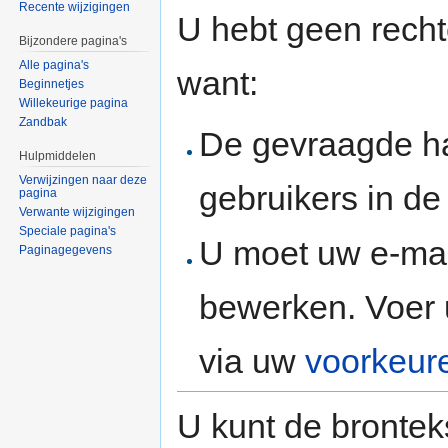
Recente wijzigingen
U hebt geen rech
Bijzondere pagina's
Alle pagina's
want:
Beginnetjes
Willekeurige pagina
Zandbak
De gevraagde h
Hulpmiddelen
Verwijzingen naar deze
gebruikers in d
pagina
Verwante wijzigingen
Speciale pagina's
U moet uw e-mai
Paginagegevens
bewerken. Voer 
via uw
voorkeur
U kunt de brontek