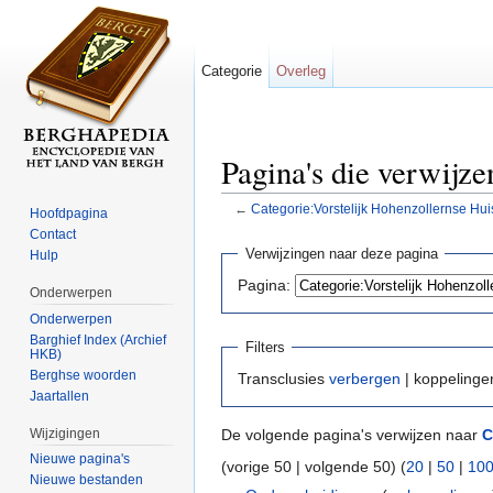
Categorie
Overleg
Pagina's die verwijz
←
Categorie:Vorstelijk Hohenzollernse Hu
Hoofdpagina
Ga naar:
navigatie
,
zoeken
Contact
Verwijzingen naar deze pagina
Hulp
Pagina:
Onderwerpen
Onderwerpen
Barghief Index (Archief
Filters
HKB)
Berghse woorden
Transclusies
verbergen
| koppeling
Jaartallen
Wijzigingen
De volgende pagina's verwijzen naar
C
Nieuwe pagina's
(vorige 50 | volgende 50) (
20
|
50
|
10
Nieuwe bestanden