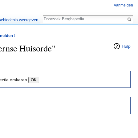
Aanmelden
Zoeken
chiedenis weergeven
 melden !
lernse Huisorde"
Hulp
ectie omkeren