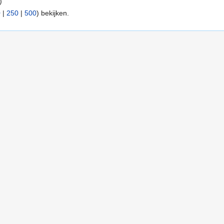
)
0
|
250
|
500
) bekijken.