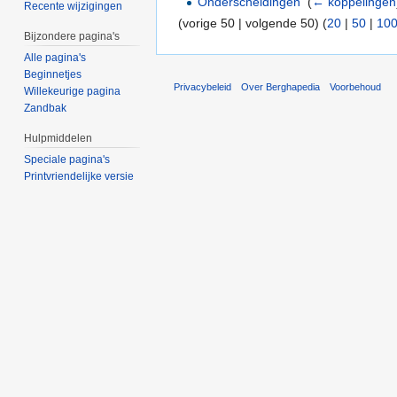
Onderscheidingen
‎
(
← koppelingen
Recente wijzigingen
(vorige 50 | volgende 50) (
20
|
50
|
10
Bijzondere pagina's
Alle pagina's
Beginnetjes
Privacybeleid
Over Berghapedia
Voorbehoud
Willekeurige pagina
Zandbak
Hulpmiddelen
Speciale pagina's
Printvriendelijke versie