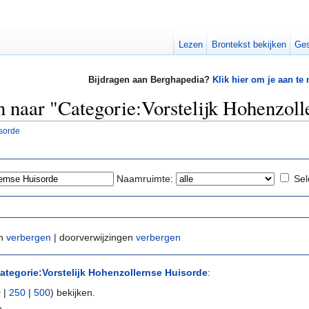
Lezen
Brontekst bekijken
Ges
Bijdragen aan Berghapedia?
Klik hier om je aan te
en naar "Categorie:Vorstelijk Hohenzol
isorde
Naamruimte:
Sel
en
verbergen
| doorverwijzingen
verbergen
ategorie:Vorstelijk Hohenzollernse Huisorde
:
0
|
250
|
500
) bekijken.