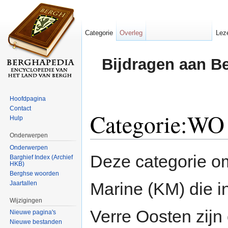
Categorie
Overleg
Lez
Bijdragen aan B
Hoofdpagina
Contact
Categorie:WO 
Hulp
Onderwerpen
Ga naar:
navigatie
,
zoeken
Onderwerpen
Deze categorie om
Barghief Index (Archief
HKB)
Berghse woorden
Marine (KM) die i
Jaartallen
Wijzigingen
Verre Oosten zij
Nieuwe pagina's
Nieuwe bestanden