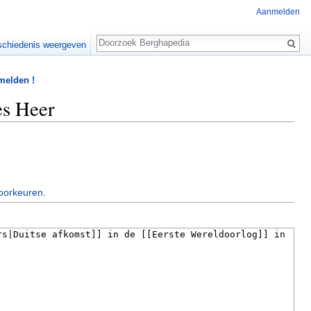
Aanmelden
Zoeken
chiedenis weergeven
 melden !
es Heer
oorkeuren
.