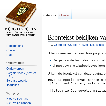
Categorie
Overleg
Brontekst bekijken v
←
Categorie:WO I gesneuveld Deutsches 
Hoofdpagina
Ga naar:
navigatie
,
zoeken
Contact
U hebt geen rechten om deze pagina t
Hulp
De gevraagde handeling is voorbe
Onderwerpen
U moet uw e-mailadres bevestigen 
Onderwerpen
Barghief Index (Archief
U kunt de brontekst van deze pagina b
HKB)
Berghse woorden
Jaartallen
Wijzigingen
Nieuwe pagina's
Nieuwe bestanden