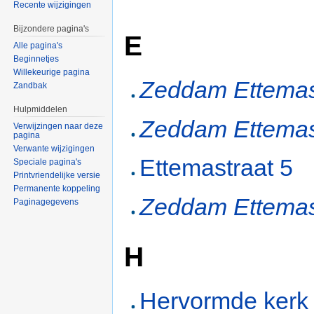
Recente wijzigingen
Bijzondere pagina's
E
Alle pagina's
Beginnetjes
Willekeurige pagina
Zeddam Ettemas
Zandbak
Hulpmiddelen
Zeddam Ettemas
Verwijzingen naar deze
pagina
Verwante wijzigingen
Ettemastraat 5
Speciale pagina's
Printvriendelijke versie
Permanente koppeling
Zeddam Ettemas
Paginagegevens
H
Hervormde kerk 