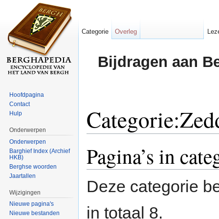
Categorie
Overleg
Lez
Bijdragen aan B
Hoofdpagina
Contact
Categorie:Zed
Hulp
Onderwerpen
Ga naar:
navigatie
,
zoeken
Onderwerpen
Pagina’s in cat
Barghief Index (Archief
HKB)
Berghse woorden
Jaartallen
Deze categorie be
Wijzigingen
Nieuwe pagina's
in totaal 8.
Nieuwe bestanden