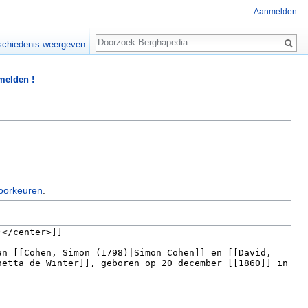
Aanmelden
Zoeken
chiedenis weergeven
 melden !
oorkeuren
.