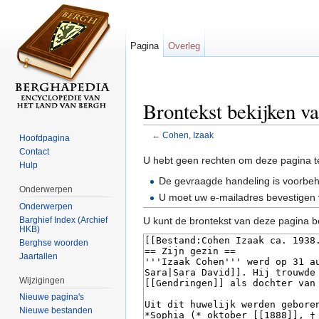
Pagina
Overleg
Brontekst bekijken v
←
Cohen, Izaak
Hoofdpagina
Ga naar:
navigatie
,
zoeken
Contact
U hebt geen rechten om deze pagina t
Hulp
De gevraagde handeling is voorbe
Onderwerpen
U moet uw e-mailadres bevestigen 
Onderwerpen
Barghief Index (Archief
U kunt de brontekst van deze pagina b
HKB)
Berghse woorden
Jaartallen
Wijzigingen
Nieuwe pagina's
Nieuwe bestanden